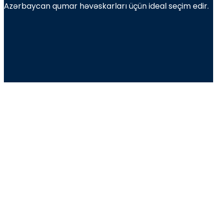
Azərbaycan qumar həvəskarları üçün ideal seçim edir.
2026 © MOSTBET