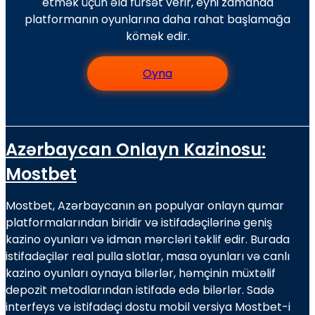
etmək üçün əla fürsət verir, eyni zamanda
platformanın oyunlarına daha rahat başlamağa
kömək edir.
Oyna
Azərbaycan Onlayn Kazinosu:
Mostbet
Mostbet, Azərbaycanın ən populyar onlayn qumar
platformalarından biridir və istifadəçilərinə geniş
kazino oyunları və idman mərcləri təklif edir. Burada
istifadəçilər real pulla slotlar, masa oyunları və canlı
kazino oyunları oynaya bilərlər, həmçinin müxtəlif
depozit metodlarından istifadə edə bilərlər. Sadə
interfeys və istifadəçi dostu mobil versiya Mostbet-i